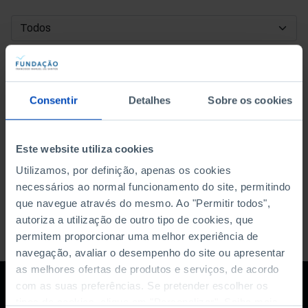
DATA DE INÍCIO
DATA DE FIM
Consentir
Detalhes
Sobre os cookies
ORDENAR POR
Este website utiliza cookies
Utilizamos, por definição, apenas os cookies
necessários ao normal funcionamento do site, permitindo
que navegue através do mesmo. Ao "Permitir todos",
autoriza a utilização de outro tipo de cookies, que
permitem proporcionar uma melhor experiência de
navegação, avaliar o desempenho do site ou apresentar
as melhores ofertas de produtos e serviços, de acordo
com as suas preferências. Se pretender escolher os
tipos de cookies, clique em "Personalizar". Saiba mais