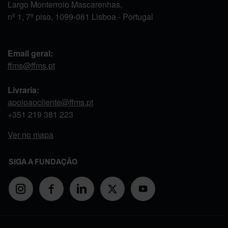
Largo Monterroio Mascarenhas,
nº 1, 7º piso, 1099-081 Lisboa - Portugal
Email geral:
ffms@ffms.pt
Livraria:
apoioaocliente@ffms.pt
+351
219 381 223
Ver no mapa
SIGA A FUNDAÇÃO