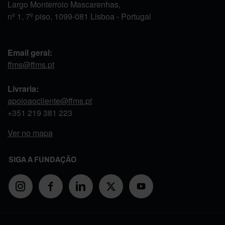
Largo Monterroio Mascarenhas,
nº 1, 7º piso, 1099-081 Lisboa - Portugal
Email geral:
ffms@ffms.pt
Livraria:
apoioaocliente@ffms.pt
+351
219 381 223
Ver no mapa
SIGA A FUNDAÇÃO