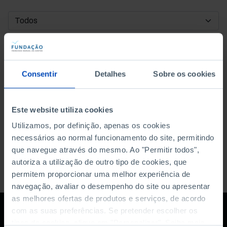
DATA DE INÍCIO
DATA DE FIM
Consentir
Detalhes
Sobre os cookies
ORDENAR POR
Este website utiliza cookies
Utilizamos, por definição, apenas os cookies
necessários ao normal funcionamento do site, permitindo
que navegue através do mesmo. Ao "Permitir todos",
autoriza a utilização de outro tipo de cookies, que
permitem proporcionar uma melhor experiência de
navegação, avaliar o desempenho do site ou apresentar
as melhores ofertas de produtos e serviços, de acordo
com as suas preferências. Se pretender escolher os
tipos de cookies, clique em "Personalizar". Saiba mais