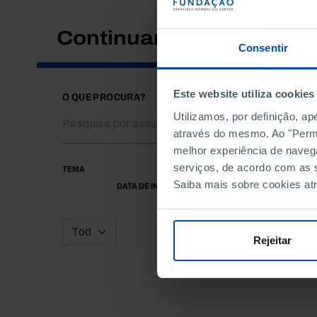
Continuar a pesquisar
Consentir
Este website utiliza cookies
O QUE PROCURA?
Utilizamos, por definição, a
através do mesmo. Ao "Permit
melhor experiência de naveg
serviços, de acordo com as s
TEMA
Saiba mais sobre cookies at
DATA DE INÍCIO
Rejeitar