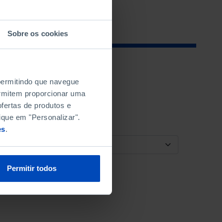
Sobre os cookies
 permitindo que navegue
permitem proporcionar uma
fertas de produtos e
ique em "Personalizar".
es
.
ORDENAR POR
Permitir todos