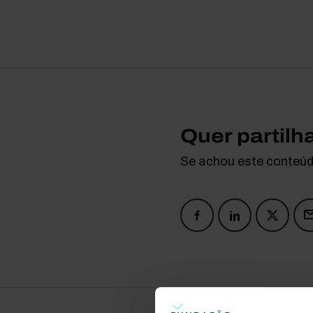
Quer partilh
Se achou este conteúdo