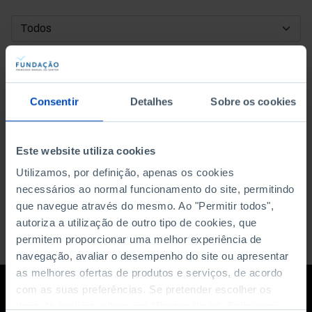
DATA DE INÍCIO
DATA DE FIM
Consentir
Detalhes
Sobre os cookies
ORDENAR POR
Este website utiliza cookies
Utilizamos, por definição, apenas os cookies
necessários ao normal funcionamento do site, permitindo
que navegue através do mesmo. Ao "Permitir todos",
autoriza a utilização de outro tipo de cookies, que
permitem proporcionar uma melhor experiência de
navegação, avaliar o desempenho do site ou apresentar
as melhores ofertas de produtos e serviços, de acordo
com as suas preferências. Se pretender escolher os
tipos de cookies, clique em "Personalizar". Saiba mais