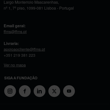
Largo Monterroio Mascarenhas,
nº 1, 7º piso, 1099-081 Lisboa - Portugal
Email geral:
ffms@ffms.pt
Livraria:
apoioaocliente@ffms.pt
+351
219 381 223
Ver no mapa
SIGA A FUNDAÇÃO