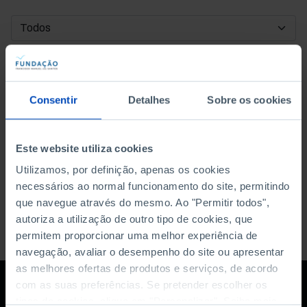
DATA DE INÍCIO
DATA DE FIM
Consentir
Detalhes
Sobre os cookies
ORDENAR POR
Este website utiliza cookies
Utilizamos, por definição, apenas os cookies
necessários ao normal funcionamento do site, permitindo
que navegue através do mesmo. Ao "Permitir todos",
autoriza a utilização de outro tipo de cookies, que
permitem proporcionar uma melhor experiência de
navegação, avaliar o desempenho do site ou apresentar
as melhores ofertas de produtos e serviços, de acordo
com as suas preferências. Se pretender escolher os
tipos de cookies, clique em "Personalizar". Saiba mais