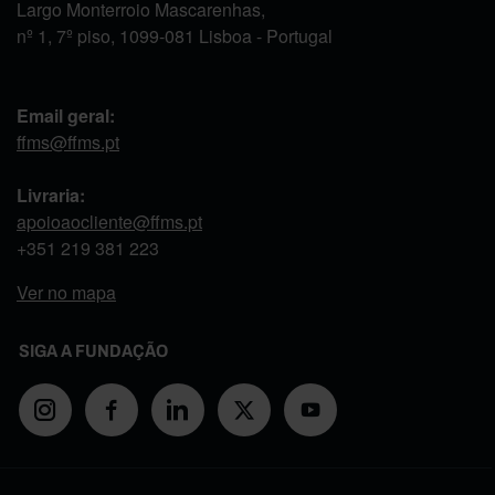
Largo Monterroio Mascarenhas,
nº 1, 7º piso, 1099-081 Lisboa - Portugal
Email geral:
ffms@ffms.pt
Livraria:
apoioaocliente@ffms.pt
+351
219 381 223
Ver no mapa
SIGA A FUNDAÇÃO