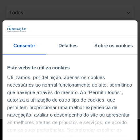
DATA DE INÍCIO
DATA DE FIM
Consentir
Detalhes
Sobre os cookies
ORDENAR POR
Este website utiliza cookies
Utilizamos, por definição, apenas os cookies
necessários ao normal funcionamento do site, permitindo
que navegue através do mesmo. Ao "Permitir todos",
autoriza a utilização de outro tipo de cookies, que
permitem proporcionar uma melhor experiência de
navegação, avaliar o desempenho do site ou apresentar
as melhores ofertas de produtos e serviços, de acordo
com as suas preferências. Se pretender escolher os
tipos de cookies, clique em "Personalizar". Saiba mais