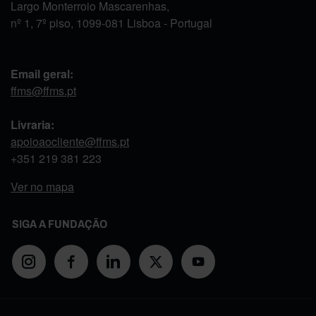
Largo Monterroio Mascarenhas,
nº 1, 7º piso, 1099-081 Lisboa - Portugal
Email geral:
ffms@ffms.pt
Livraria:
apoioaocliente@ffms.pt
+351
219 381 223
Ver no mapa
SIGA A FUNDAÇÃO