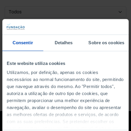
DATA DE INÍCIO
DATA DE FIM
Consentir
Detalhes
Sobre os cookies
ORDENAR POR
Este website utiliza cookies
Utilizamos, por definição, apenas os cookies
necessários ao normal funcionamento do site, permitindo
que navegue através do mesmo. Ao "Permitir todos",
autoriza a utilização de outro tipo de cookies, que
permitem proporcionar uma melhor experiência de
navegação, avaliar o desempenho do site ou apresentar
as melhores ofertas de produtos e serviços, de acordo
com as suas preferências. Se pretender escolher os
tipos de cookies, clique em "Personalizar". Saiba mais