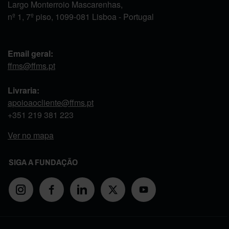
Largo Monterroio Mascarenhas,
nº 1, 7º piso, 1099-081 Lisboa - Portugal
Email geral:
ffms@ffms.pt
Livraria:
apoioaocliente@ffms.pt
+351
219 381 223
Ver no mapa
SIGA A FUNDAÇÃO