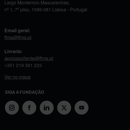
Largo Monterroio Mascarenhas,
nº 1, 7º piso, 1099-081 Lisboa - Portugal
Email geral:
ffms@ffms.pt
Livraria:
apoioaocliente@ffms.pt
+351
219 381 223
Ver no mapa
SIGA A FUNDAÇÃO