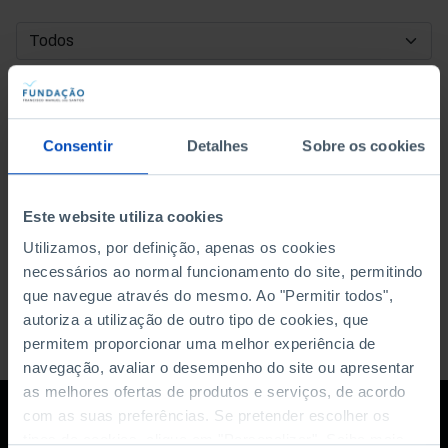
DATA DE INÍCIO
DATA DE FIM
Consentir
Detalhes
Sobre os cookies
ORDENAR POR
Este website utiliza cookies
Utilizamos, por definição, apenas os cookies
necessários ao normal funcionamento do site, permitindo
que navegue através do mesmo. Ao "Permitir todos",
autoriza a utilização de outro tipo de cookies, que
permitem proporcionar uma melhor experiência de
navegação, avaliar o desempenho do site ou apresentar
as melhores ofertas de produtos e serviços, de acordo
com as suas preferências. Se pretender escolher os
tipos de cookies, clique em "Personalizar". Saiba mais