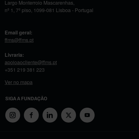
Largo Monterroio Mascarenhas,
nº 1, 7º piso, 1099-081 Lisboa - Portugal
Email geral:
ffms@ffms.pt
Livraria:
apoioaocliente@ffms.pt
+351
219 381 223
Ver no mapa
SIGA A FUNDAÇÃO