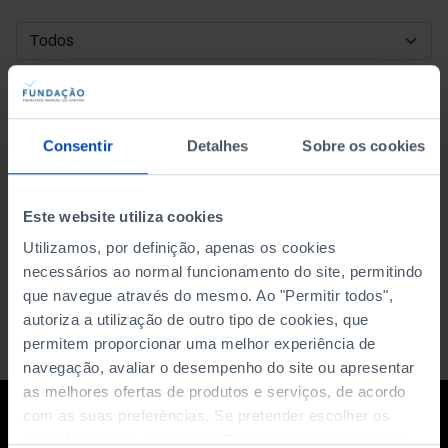
DATA DE INÍCIO
DATA DE FIM
Consentir
Detalhes
Sobre os cookies
ORDENAR POR
Este website utiliza cookies
Utilizamos, por definição, apenas os cookies
necessários ao normal funcionamento do site, permitindo
que navegue através do mesmo. Ao "Permitir todos",
autoriza a utilização de outro tipo de cookies, que
permitem proporcionar uma melhor experiência de
navegação, avaliar o desempenho do site ou apresentar
as melhores ofertas de produtos e serviços, de acordo
com as suas preferências. Se pretender escolher os
tipos de cookies, clique em "Personalizar". Saiba mais