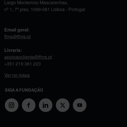
Largo Monterroio Mascarenhas,
nº 1, 7º piso, 1099-081 Lisboa - Portugal
Email geral:
ffms@ffms.pt
Livraria:
apoioaocliente@ffms.pt
+351
219 381 223
Ver no mapa
SIGA A FUNDAÇÃO