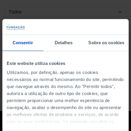
DATA DE INÍCIO
DATA DE FIM
Consentir
Detalhes
Sobre os cookies
ORDENAR POR
Este website utiliza cookies
Utilizamos, por definição, apenas os cookies
necessários ao normal funcionamento do site, permitindo
que navegue através do mesmo. Ao "Permitir todos",
autoriza a utilização de outro tipo de cookies, que
permitem proporcionar uma melhor experiência de
navegação, avaliar o desempenho do site ou apresentar
as melhores ofertas de produtos e serviços, de acordo
com as suas preferências. Se pretender escolher os
tipos de cookies, clique em "Personalizar". Saiba mais