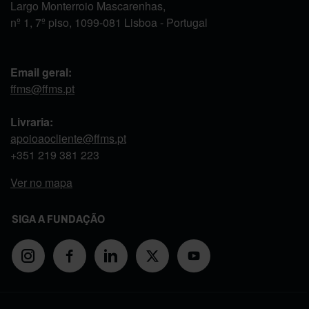
Largo Monterroio Mascarenhas,
nº 1, 7º piso, 1099-081 Lisboa - Portugal
Email geral:
ffms@ffms.pt
Livraria:
apoioaocliente@ffms.pt
+351
219 381 223
Ver no mapa
SIGA A FUNDAÇÃO