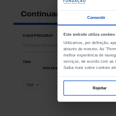
Continuar a pesquisar
Consentir
Este website utiliza cookies
O QUE PROCURA?
Utilizamos, por definição, a
através do mesmo. Ao "Permit
melhor experiência de naveg
serviços, de acordo com as s
TEMA
Saiba mais sobre cookies at
DATA DE INÍCIO
Rejeitar