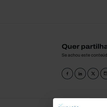
Quer partilh
Se achou este conteúdo