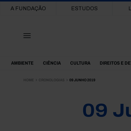
Main navigation
A FUNDAÇÃO
ESTUDOS
Themes Menu
AMBIENTE
CIÊNCIA
CULTURA
DIREITOS E D
HOME
CRONOLOGIAS
09 JUNHO 2019
09 J