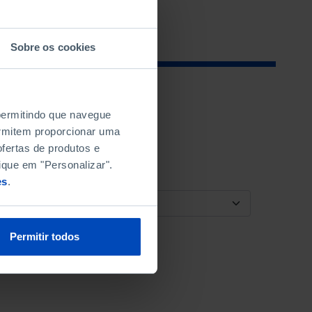
Sobre os cookies
 permitindo que navegue
permitem proporcionar uma
fertas de produtos e
ique em "Personalizar".
es
.
ORDENAR POR
Permitir todos