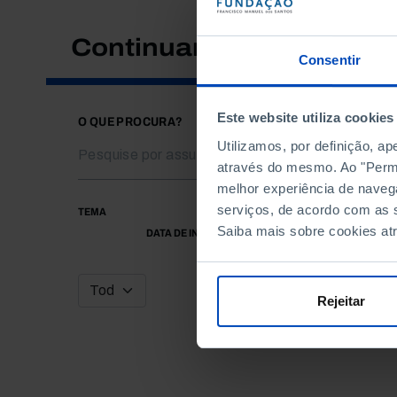
Continuar a pesquisar
Consentir
Este website utiliza cookies
O QUE PROCURA?
Utilizamos, por definição, a
através do mesmo. Ao "Permit
melhor experiência de naveg
serviços, de acordo com as s
TEMA
Saiba mais sobre cookies at
DATA DE INÍCIO
Rejeitar