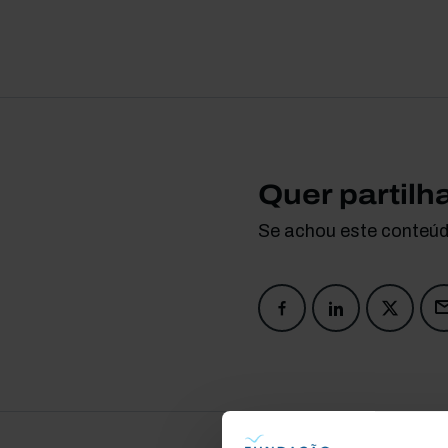
Quer partilh
Se achou este conteúdo