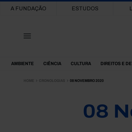
Main navigation
A FUNDAÇÃO
ESTUDOS
Themes Menu
AMBIENTE
CIÊNCIA
CULTURA
DIREITOS E D
HOME
CRONOLOGIAS
08 NOVEMBRO 2020
08 N