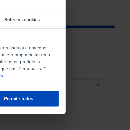
Sobre os cookies
 permitindo que navegue
permitem proporcionar uma
fertas de produtos e
ique em "Personalizar".
es
.
ORDENAR POR
Permitir todos