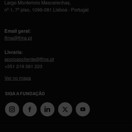
Largo Monterroio Mascarenhas,
nº 1, 7º piso, 1099-081 Lisboa - Portugal
Email geral:
ffms@ffms.pt
Livraria:
apoioaocliente@ffms.pt
+351
219 381 223
Ver no mapa
SIGA A FUNDAÇÃO