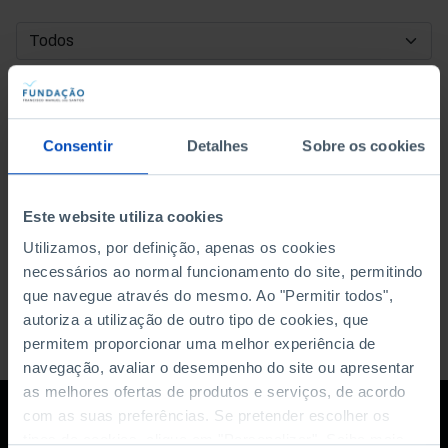
DATA DE INÍCIO
DATA DE FIM
Consentir
Detalhes
Sobre os cookies
ORDENAR POR
Este website utiliza cookies
Utilizamos, por definição, apenas os cookies
necessários ao normal funcionamento do site, permitindo
que navegue através do mesmo. Ao "Permitir todos",
autoriza a utilização de outro tipo de cookies, que
permitem proporcionar uma melhor experiência de
navegação, avaliar o desempenho do site ou apresentar
as melhores ofertas de produtos e serviços, de acordo
com as suas preferências. Se pretender escolher os
tipos de cookies, clique em "Personalizar". Saiba mais