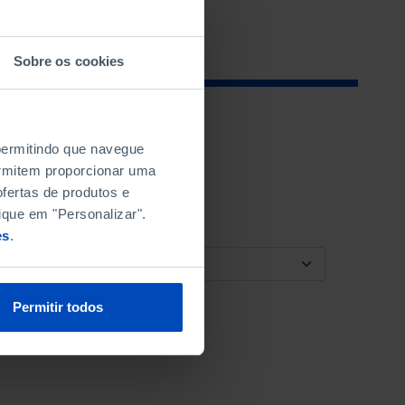
Sobre os cookies
 permitindo que navegue
permitem proporcionar uma
fertas de produtos e
ique em "Personalizar".
es
.
ORDENAR POR
Permitir todos