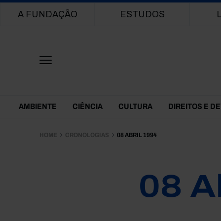
Main navigation
A FUNDAÇÃO
ESTUDOS
Themes Menu
AMBIENTE
CIÊNCIA
CULTURA
DIREITOS E D
HOME
CRONOLOGIAS
08 ABRIL 1994
08 A