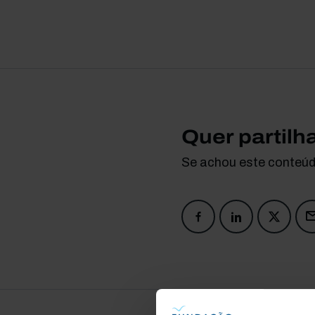
Quer partilh
Se achou este conteúdo