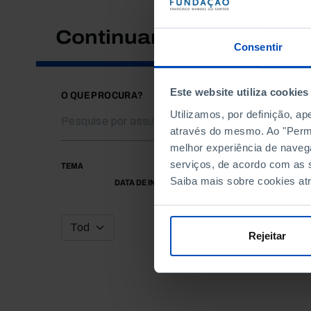
Continuar a pesquisar
Consentir
Este website utiliza cookies
O QUE PROCURA?
Utilizamos, por definição, a
através do mesmo. Ao "Permit
melhor experiência de naveg
serviços, de acordo com as s
TEMA
Saiba mais sobre cookies at
DATA DE INÍCIO
Rejeitar