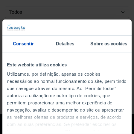
DATA DE INÍCIO
DATA DE FIM
Consentir
Detalhes
Sobre os cookies
ORDENAR POR
Este website utiliza cookies
Utilizamos, por definição, apenas os cookies
necessários ao normal funcionamento do site, permitindo
que navegue através do mesmo. Ao "Permitir todos",
autoriza a utilização de outro tipo de cookies, que
permitem proporcionar uma melhor experiência de
navegação, avaliar o desempenho do site ou apresentar
as melhores ofertas de produtos e serviços, de acordo
com as suas preferências. Se pretender escolher os
tipos de cookies, clique em "Personalizar". Saiba mais