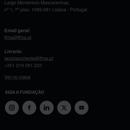
Largo Monterroio Mascarenhas,
nº 1, 7º piso, 1099-081 Lisboa - Portugal
Email geral:
ffms@ffms.pt
Livraria:
apoioaocliente@ffms.pt
+351
219 381 223
Ver no mapa
SIGA A FUNDAÇÃO