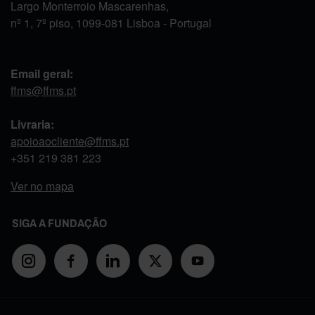
Largo Monterroio Mascarenhas,
nº 1, 7º piso, 1099-081 Lisboa - Portugal
Email geral:
ffms@ffms.pt
Livraria:
apoioaocliente@ffms.pt
+351
219 381 223
Ver no mapa
SIGA A FUNDAÇÃO