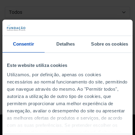
DATA DE INÍCIO
DATA DE FIM
Consentir
Detalhes
Sobre os cookies
ORDENAR POR
Este website utiliza cookies
Utilizamos, por definição, apenas os cookies
necessários ao normal funcionamento do site, permitindo
que navegue através do mesmo. Ao "Permitir todos",
autoriza a utilização de outro tipo de cookies, que
permitem proporcionar uma melhor experiência de
navegação, avaliar o desempenho do site ou apresentar
as melhores ofertas de produtos e serviços, de acordo
com as suas preferências. Se pretender escolher os
tipos de cookies, clique em "Personalizar". Saiba mais