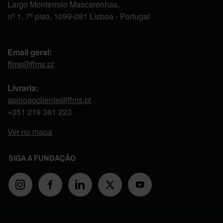
Largo Monterroio Mascarenhas,
nº 1, 7º piso, 1099-081 Lisboa - Portugal
Email geral:
ffms@ffms.pt
Livraria:
apoioaocliente@ffms.pt
+351
219 381 223
Ver no mapa
SIGA A FUNDAÇÃO