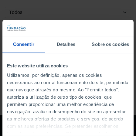
DATA DE INÍCIO
DATA DE FIM
Consentir
Detalhes
Sobre os cookies
ORDENAR POR
Este website utiliza cookies
Utilizamos, por definição, apenas os cookies
necessários ao normal funcionamento do site, permitindo
que navegue através do mesmo. Ao "Permitir todos",
autoriza a utilização de outro tipo de cookies, que
permitem proporcionar uma melhor experiência de
navegação, avaliar o desempenho do site ou apresentar
as melhores ofertas de produtos e serviços, de acordo
com as suas preferências. Se pretender escolher os
tipos de cookies, clique em "Personalizar". Saiba mais