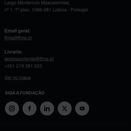
Largo Monterroio Mascarenhas,
nº 1, 7º piso, 1099-081 Lisboa - Portugal
Email geral:
ffms@ffms.pt
Livraria:
apoioaocliente@ffms.pt
+351
219 381 223
Ver no mapa
SIGA A FUNDAÇÃO