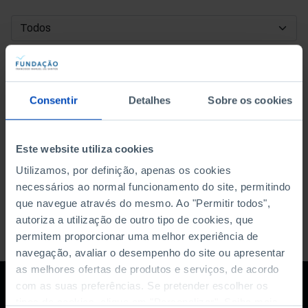
DATA DE INÍCIO
DATA DE FIM
Consentir
Detalhes
Sobre os cookies
ORDENAR POR
Este website utiliza cookies
Utilizamos, por definição, apenas os cookies
necessários ao normal funcionamento do site, permitindo
que navegue através do mesmo. Ao "Permitir todos",
autoriza a utilização de outro tipo de cookies, que
permitem proporcionar uma melhor experiência de
navegação, avaliar o desempenho do site ou apresentar
as melhores ofertas de produtos e serviços, de acordo
com as suas preferências. Se pretender escolher os
tipos de cookies, clique em "Personalizar". Saiba mais