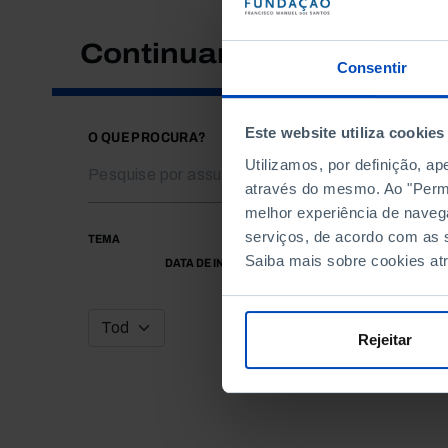
Continuar a pesquisar
Consentir
Este website utiliza cookies
O QUE PROCURA?
Utilizamos, por definição, a
através do mesmo. Ao "Permit
melhor experiência de naveg
serviços, de acordo com as s
TEMA
Saiba mais sobre cookies at
DATA DE INÍCIO
Rejeitar