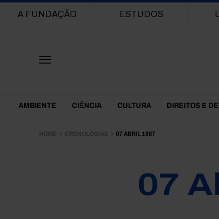
Main navigation
A FUNDAÇÃO
ESTUDOS
Themes Menu
AMBIENTE
CIÊNCIA
CULTURA
DIREITOS E D
HOME
CRONOLOGIAS
07 ABRIL 1987
07 A