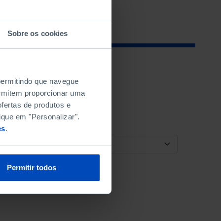
Sobre os cookies
 permitindo que navegue
permitem proporcionar uma
fertas de produtos e
ique em "Personalizar".
es
.
ORDENAR POR
Permitir todos