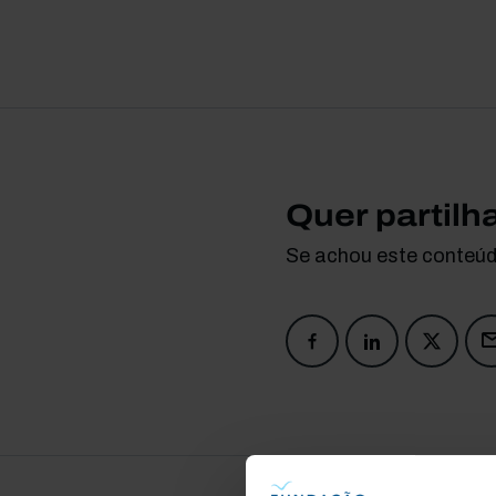
Quer partilh
Se achou este conteúdo