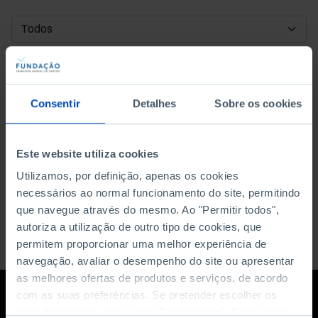
DATA DE INÍCIO
DATA DE FIM
Consentir
Detalhes
Sobre os cookies
ORDENAR POR
Este website utiliza cookies
Utilizamos, por definição, apenas os cookies
necessários ao normal funcionamento do site, permitindo
que navegue através do mesmo. Ao "Permitir todos",
autoriza a utilização de outro tipo de cookies, que
permitem proporcionar uma melhor experiência de
navegação, avaliar o desempenho do site ou apresentar
as melhores ofertas de produtos e serviços, de acordo
com as suas preferências. Se pretender escolher os
tipos de cookies, clique em "Personalizar". Saiba mais