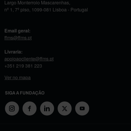
Largo Monterroio Mascarenhas,
nº 1, 7º piso, 1099-081 Lisboa - Portugal
Email geral:
ffms@ffms.pt
Livraria:
apoioaocliente@ffms.pt
+351
219 381 223
Ver no mapa
SIGA A FUNDAÇÃO