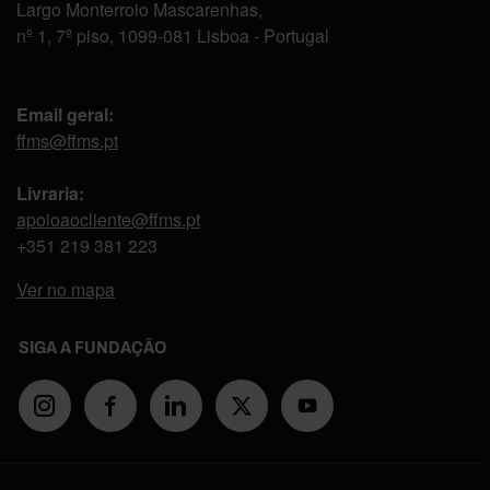
Largo Monterroio Mascarenhas,
nº 1, 7º piso, 1099-081 Lisboa - Portugal
Email geral:
ffms@ffms.pt
Livraria:
apoioaocliente@ffms.pt
+351
219 381 223
Ver no mapa
SIGA A FUNDAÇÃO