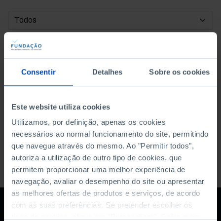
DATA DE INÍCIO
DATA DE FIM
Consentir
Detalhes
Sobre os cookies
ORDENAR POR
Este website utiliza cookies
Utilizamos, por definição, apenas os cookies
necessários ao normal funcionamento do site, permitindo
que navegue através do mesmo. Ao "Permitir todos",
autoriza a utilização de outro tipo de cookies, que
permitem proporcionar uma melhor experiência de
navegação, avaliar o desempenho do site ou apresentar
as melhores ofertas de produtos e serviços, de acordo
com as suas preferências. Se pretender escolher os
tipos de cookies, clique em "Personalizar". Saiba mais