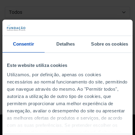
DATA DE INÍCIO
DATA DE FIM
Consentir
Detalhes
Sobre os cookies
ORDENAR POR
Este website utiliza cookies
Utilizamos, por definição, apenas os cookies
necessários ao normal funcionamento do site, permitindo
que navegue através do mesmo. Ao "Permitir todos",
autoriza a utilização de outro tipo de cookies, que
permitem proporcionar uma melhor experiência de
navegação, avaliar o desempenho do site ou apresentar
as melhores ofertas de produtos e serviços, de acordo
com as suas preferências. Se pretender escolher os
tipos de cookies, clique em "Personalizar". Saiba mais