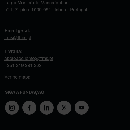
Largo Monterroio Mascarenhas,
nº 1, 7º piso, 1099-081 Lisboa - Portugal
Email geral:
ffms@ffms.pt
Livraria:
apoioaocliente@ffms.pt
+351
219 381 223
Ver no mapa
SIGA A FUNDAÇÃO