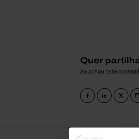
Quer partilh
Se achou este conteúdo