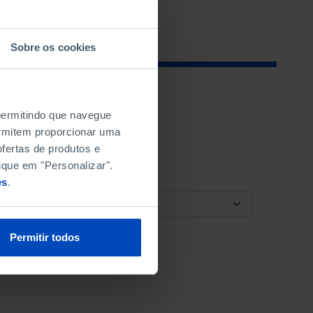
Sobre os cookies
 permitindo que navegue
permitem proporcionar uma
fertas de produtos e
ique em "Personalizar".
es
.
ORDENAR POR
Permitir todos