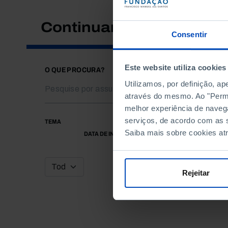
Continuar a pesquisar
Consentir
Este website utiliza cookies
O QUE PROCURA?
Utilizamos, por definição, a
através do mesmo. Ao "Permit
melhor experiência de naveg
serviços, de acordo com as s
TEMA
Saiba mais sobre cookies at
DATA DE INÍCIO
Rejeitar