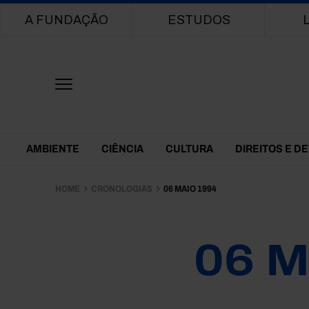
Main navigation
A FUNDAÇÃO
ESTUDOS
Themes Menu
AMBIENTE
CIÊNCIA
CULTURA
DIREITOS E D
HOME
CRONOLOGIAS
06 MAIO 1994
06 M