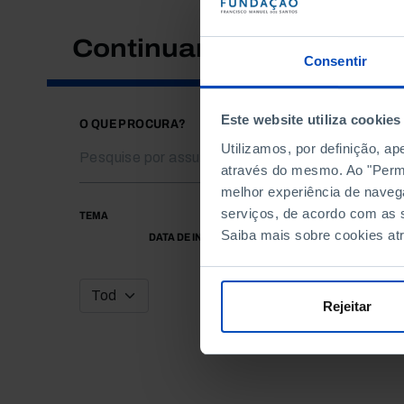
Continuar a pesquisar
Consentir
Este website utiliza cookies
O QUE PROCURA?
Utilizamos, por definição, a
através do mesmo. Ao "Permit
melhor experiência de naveg
serviços, de acordo com as s
TEMA
Saiba mais sobre cookies at
DATA DE INÍCIO
Rejeitar