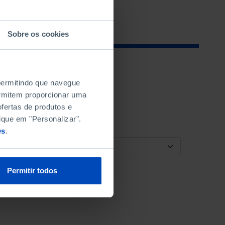
Sobre os cookies
 permitindo que navegue
permitem proporcionar uma
fertas de produtos e
ique em "Personalizar".
es
.
ORDENAR POR
Permitir todos