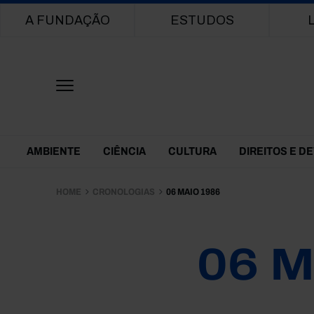
Main navigation
A FUNDAÇÃO
ESTUDOS
Themes Menu
AMBIENTE
CIÊNCIA
CULTURA
DIREITOS E D
HOME
CRONOLOGIAS
06 MAIO 1986
06 M