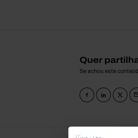
Quer partilh
Se achou este conteúdo