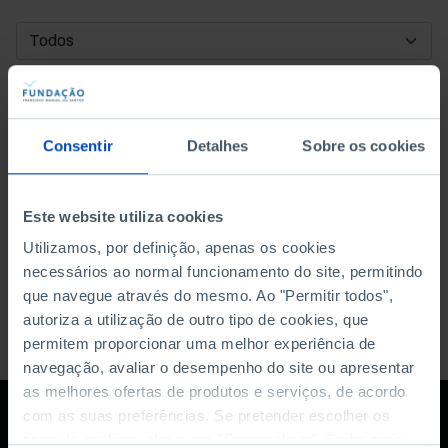
DATA DE INÍCIO
DATA DE FIM
Consentir
Detalhes
Sobre os cookies
ORDENAR POR
Este website utiliza cookies
Utilizamos, por definição, apenas os cookies
necessários ao normal funcionamento do site, permitindo
que navegue através do mesmo. Ao "Permitir todos",
autoriza a utilização de outro tipo de cookies, que
permitem proporcionar uma melhor experiência de
navegação, avaliar o desempenho do site ou apresentar
as melhores ofertas de produtos e serviços, de acordo
com as suas preferências. Se pretender escolher os
tipos de cookies, clique em "Personalizar". Saiba mais