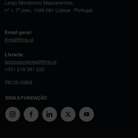
Largo Monterroio Mascarenhas,
nº 1, 7º piso, 1099-081 Lisboa - Portugal
Email geral:
ffms@ffms.pt
Livraria:
apoioaocliente@ffms.pt
+351
219 381 223
Ver no mapa
SIGA A FUNDAÇÃO