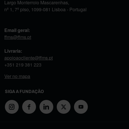
Largo Monterroio Mascarenhas,
nº 1, 7º piso, 1099-081 Lisboa - Portugal
Email geral:
ffms@ffms.pt
Livraria:
apoioaocliente@ffms.pt
+351
219 381 223
Ver no mapa
SIGA A FUNDAÇÃO