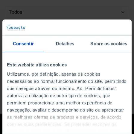
DATA DE INÍCIO
DATA DE FIM
Consentir
Detalhes
Sobre os cookies
ORDENAR POR
Este website utiliza cookies
Utilizamos, por definição, apenas os cookies
necessários ao normal funcionamento do site, permitindo
que navegue através do mesmo. Ao "Permitir todos",
autoriza a utilização de outro tipo de cookies, que
permitem proporcionar uma melhor experiência de
navegação, avaliar o desempenho do site ou apresentar
as melhores ofertas de produtos e serviços, de acordo
com as suas preferências. Se pretender escolher os
tipos de cookies, clique em "Personalizar". Saiba mais