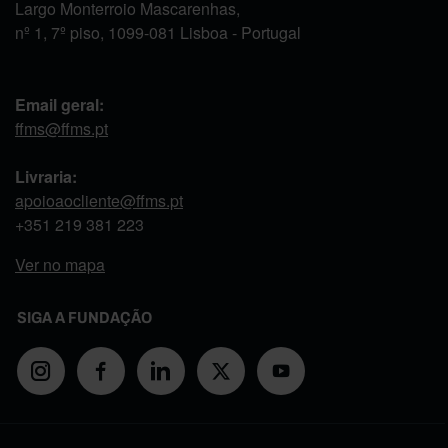
Largo Monterroio Mascarenhas,
nº 1, 7º piso, 1099-081 Lisboa - Portugal
Email geral:
ffms@ffms.pt
Livraria:
apoioaocliente@ffms.pt
+351
219 381 223
Ver no mapa
SIGA A FUNDAÇÃO