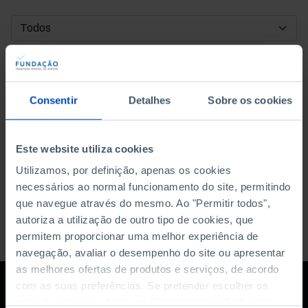
DATA DE INÍCIO
DATA DE FIM
Consentir
Detalhes
Sobre os cookies
ORDENAR POR
Este website utiliza cookies
Utilizamos, por definição, apenas os cookies
necessários ao normal funcionamento do site, permitindo
que navegue através do mesmo. Ao "Permitir todos",
autoriza a utilização de outro tipo de cookies, que
permitem proporcionar uma melhor experiência de
navegação, avaliar o desempenho do site ou apresentar
as melhores ofertas de produtos e serviços, de acordo
com as suas preferências. Se pretender escolher os
tipos de cookies, clique em "Personalizar". Saiba mais