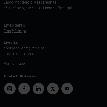
Largo Monterroio Mascarenhas,
nº 1, 7º piso, 1099-081 Lisboa - Portugal
Email geral:
ffms@ffms.pt
Livraria:
apoioaocliente@ffms.pt
+351
219 381 223
Ver no mapa
SIGA A FUNDAÇÃO