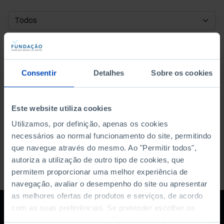
DATA DE INÍCIO
DATA DE FIM
Consentir
Detalhes
Sobre os cookies
ORDENAR POR
Este website utiliza cookies
Utilizamos, por definição, apenas os cookies
necessários ao normal funcionamento do site, permitindo
que navegue através do mesmo. Ao "Permitir todos",
autoriza a utilização de outro tipo de cookies, que
permitem proporcionar uma melhor experiência de
navegação, avaliar o desempenho do site ou apresentar
as melhores ofertas de produtos e serviços, de acordo
com as suas preferências. Se pretender escolher os
tipos de cookies, clique em "Personalizar". Saiba mais