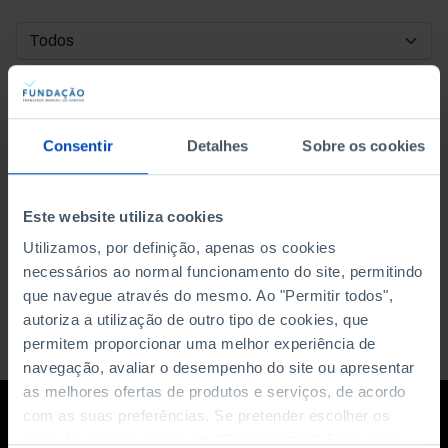
DATA DE INÍCIO
DATA DE FIM
Consentir
Detalhes
Sobre os cookies
ORDENAR POR
Este website utiliza cookies
Utilizamos, por definição, apenas os cookies
necessários ao normal funcionamento do site, permitindo
que navegue através do mesmo. Ao "Permitir todos",
autoriza a utilização de outro tipo de cookies, que
permitem proporcionar uma melhor experiência de
navegação, avaliar o desempenho do site ou apresentar
as melhores ofertas de produtos e serviços, de acordo
com as suas preferências. Se pretender escolher os
tipos de cookies, clique em "Personalizar". Saiba mais