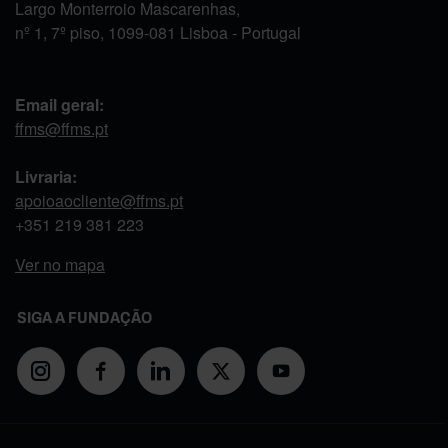
Largo Monterroio Mascarenhas,
nº 1, 7º piso, 1099-081 Lisboa - Portugal
Email geral:
ffms@ffms.pt
Livraria:
apoioaocliente@ffms.pt
+351
219 381 223
Ver no mapa
SIGA A FUNDAÇÃO