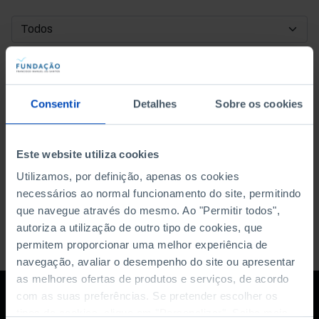
DATA DE INÍCIO
DATA DE FIM
Consentir
Detalhes
Sobre os cookies
ORDENAR POR
Este website utiliza cookies
Utilizamos, por definição, apenas os cookies
necessários ao normal funcionamento do site, permitindo
que navegue através do mesmo. Ao "Permitir todos",
autoriza a utilização de outro tipo de cookies, que
permitem proporcionar uma melhor experiência de
navegação, avaliar o desempenho do site ou apresentar
as melhores ofertas de produtos e serviços, de acordo
com as suas preferências. Se pretender escolher os
tipos de cookies, clique em "Personalizar". Saiba mais