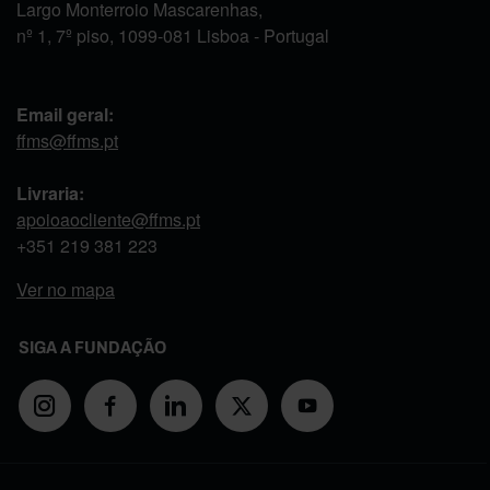
Largo Monterroio Mascarenhas,
nº 1, 7º piso, 1099-081 Lisboa - Portugal
Email geral:
ffms@ffms.pt
Livraria:
apoioaocliente@ffms.pt
+351
219 381 223
Ver no mapa
SIGA A FUNDAÇÃO