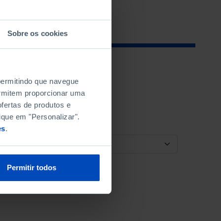
Sobre os cookies
 permitindo que navegue
permitem proporcionar uma
fertas de produtos e
ique em "Personalizar".
es
.
ORDENAR POR
Permitir todos