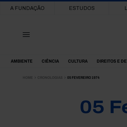
Main navigation
A FUNDAÇÃO
ESTUDOS
Themes Menu
AMBIENTE
CIÊNCIA
CULTURA
DIREITOS E D
HOME
CRONOLOGIAS
05 FEVEREIRO 1974
05 F