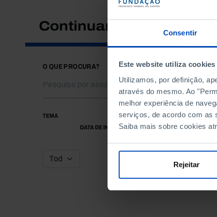
Continuar a pesquisar
Consentir
Este website utiliza cookies
O QUE PROCURA?
Utilizamos, por definição, a
através do mesmo. Ao "Permit
melhor experiência de naveg
serviços, de acordo com as s
TEMA
Saiba mais sobre cookies at
DATA DE INÍCIO
Rejeitar