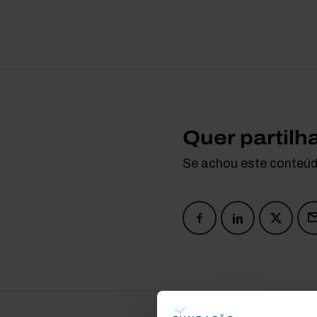
Quer partilh
Se achou este conteúdo