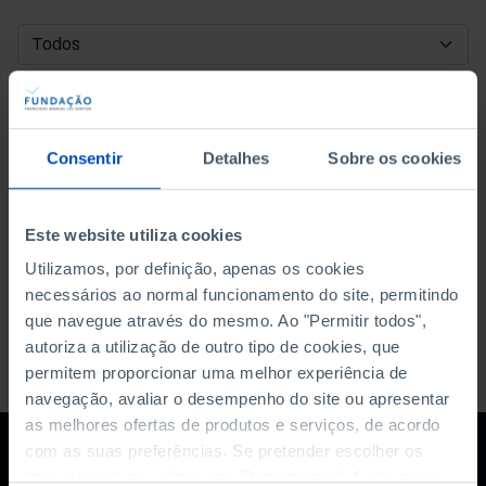
DATA DE INÍCIO
DATA DE FIM
Consentir
Detalhes
Sobre os cookies
ORDENAR POR
Este website utiliza cookies
Utilizamos, por definição, apenas os cookies
necessários ao normal funcionamento do site, permitindo
que navegue através do mesmo. Ao "Permitir todos",
autoriza a utilização de outro tipo de cookies, que
permitem proporcionar uma melhor experiência de
navegação, avaliar o desempenho do site ou apresentar
as melhores ofertas de produtos e serviços, de acordo
com as suas preferências. Se pretender escolher os
tipos de cookies, clique em "Personalizar". Saiba mais