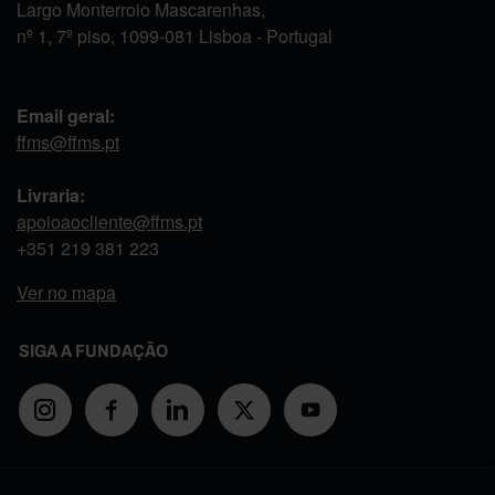
Largo Monterroio Mascarenhas,
nº 1, 7º piso, 1099-081 Lisboa - Portugal
Email geral:
ffms@ffms.pt
Livraria:
apoioaocliente@ffms.pt
+351
219 381 223
Ver no mapa
SIGA A FUNDAÇÃO