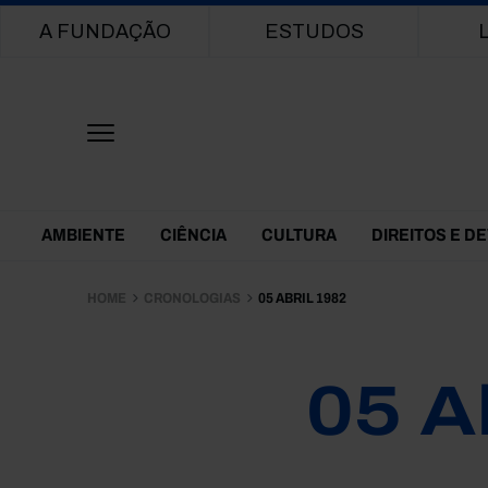
Main navigation
A FUNDAÇÃO
ESTUDOS
Themes Menu
AMBIENTE
CIÊNCIA
CULTURA
DIREITOS E D
HOME
CRONOLOGIAS
05 ABRIL 1982
05 A