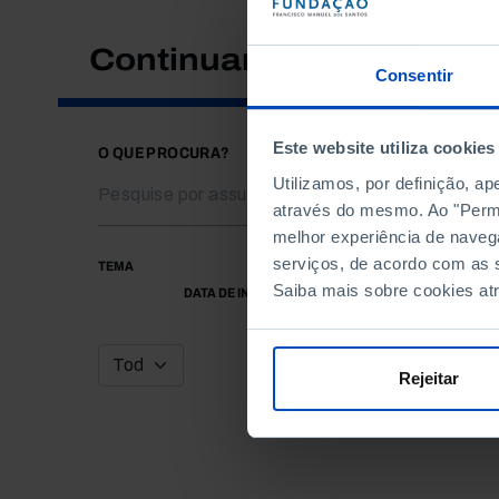
Continuar a pesquisar
Consentir
Este website utiliza cookies
O QUE PROCURA?
Utilizamos, por definição, a
através do mesmo. Ao "Permit
melhor experiência de naveg
serviços, de acordo com as s
TEMA
Saiba mais sobre cookies at
DATA DE INÍCIO
Rejeitar