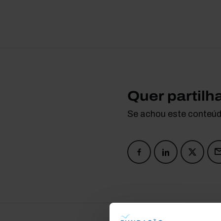
Quer partilh
Se achou este conteúdo