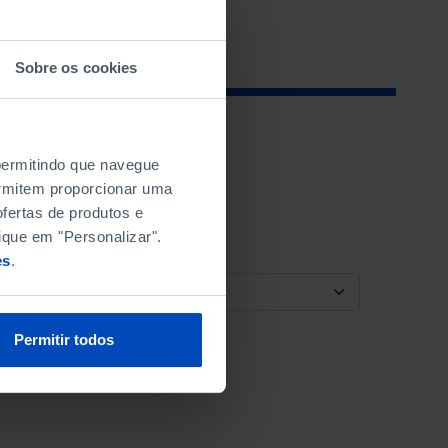
Sobre os cookies
 permitindo que navegue
permitem proporcionar uma
fertas de produtos e
ique em "Personalizar".
es
.
ORDENAR POR
Permitir todos