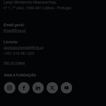
Largo Monterroio Mascarenhas,
nº 1, 7º piso, 1099-081 Lisboa - Portugal
Email geral:
ffms@ffms.pt
Livraria:
apoioaocliente@ffms.pt
+351
219 381 223
Ver no mapa
SIGA A FUNDAÇÃO