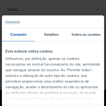
DATA DE INÍCIO
DATA DE FIM
Consentir
Detalhes
Sobre os cookies
ORDENAR POR
Este website utiliza cookies
Utilizamos, por definição, apenas os cookies
necessários ao normal funcionamento do site, permitindo
que navegue através do mesmo. Ao "Permitir todos",
autoriza a utilização de outro tipo de cookies, que
permitem proporcionar uma melhor experiência de
navegação, avaliar o desempenho do site ou apresentar
as melhores ofertas de produtos e serviços, de acordo
com as suas preferências. Se pretender escolher os
tipos de cookies, clique em "Personalizar". Saiba mais