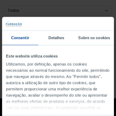
DATA DE INÍCIO
DATA DE FIM
Consentir
Detalhes
Sobre os cookies
ORDENAR POR
Este website utiliza cookies
Utilizamos, por definição, apenas os cookies
necessários ao normal funcionamento do site, permitindo
que navegue através do mesmo. Ao "Permitir todos",
autoriza a utilização de outro tipo de cookies, que
permitem proporcionar uma melhor experiência de
navegação, avaliar o desempenho do site ou apresentar
as melhores ofertas de produtos e serviços, de acordo
com as suas preferências. Se pretender escolher os
tipos de cookies, clique em "Personalizar". Saiba mais