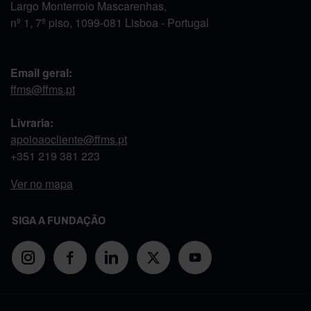
Largo Monterroio Mascarenhas,
nº 1, 7º piso, 1099-081 Lisboa - Portugal
Email geral:
ffms@ffms.pt
Livraria:
apoioaocliente@ffms.pt
+351
219 381 223
Ver no mapa
SIGA A FUNDAÇÃO