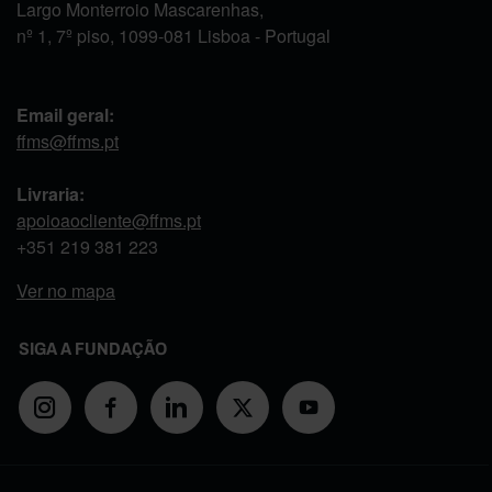
Largo Monterroio Mascarenhas,
nº 1, 7º piso, 1099-081 Lisboa - Portugal
Email geral:
ffms@ffms.pt
Livraria:
apoioaocliente@ffms.pt
+351
219 381 223
Ver no mapa
SIGA A FUNDAÇÃO