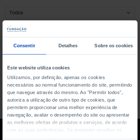
DATA DE INÍCIO
DATA DE FIM
Consentir
Detalhes
Sobre os cookies
ORDENAR POR
Este website utiliza cookies
Utilizamos, por definição, apenas os cookies
necessários ao normal funcionamento do site, permitindo
que navegue através do mesmo. Ao "Permitir todos",
autoriza a utilização de outro tipo de cookies, que
permitem proporcionar uma melhor experiência de
navegação, avaliar o desempenho do site ou apresentar
as melhores ofertas de produtos e serviços, de acordo
com as suas preferências. Se pretender escolher os
tipos de cookies, clique em "Personalizar". Saiba mais