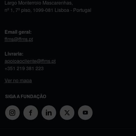
Largo Monterroio Mascarenhas,
nº 1, 7º piso, 1099-081 Lisboa - Portugal
Email geral:
ffms@ffms.pt
Livraria:
apoioaocliente@ffms.pt
+351
219 381 223
Ver no mapa
SIGA A FUNDAÇÃO