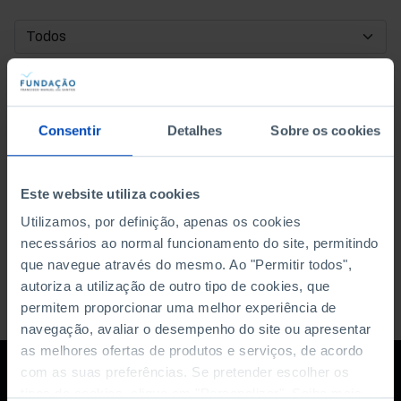
DATA DE INÍCIO
DATA DE FIM
Consentir
Detalhes
Sobre os cookies
ORDENAR POR
Este website utiliza cookies
Utilizamos, por definição, apenas os cookies
necessários ao normal funcionamento do site, permitindo
que navegue através do mesmo. Ao "Permitir todos",
autoriza a utilização de outro tipo de cookies, que
permitem proporcionar uma melhor experiência de
navegação, avaliar o desempenho do site ou apresentar
as melhores ofertas de produtos e serviços, de acordo
com as suas preferências. Se pretender escolher os
tipos de cookies, clique em "Personalizar". Saiba mais