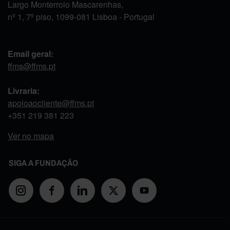
Largo Monterroio Mascarenhas,
nº 1, 7º piso, 1099-081 Lisboa - Portugal
Email geral:
ffms@ffms.pt
Livraria:
apoioaocliente@ffms.pt
+351
219 381 223
Ver no mapa
SIGA A FUNDAÇÃO