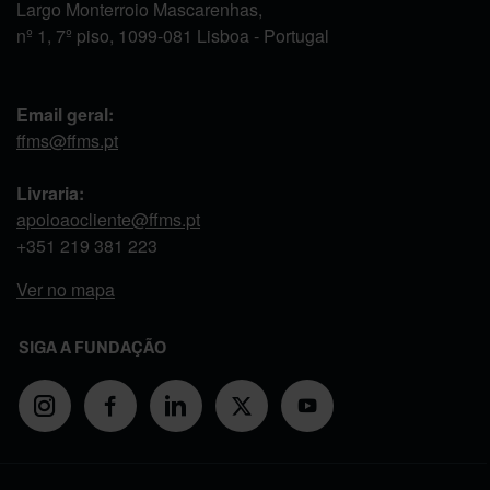
Largo Monterroio Mascarenhas,
nº 1, 7º piso, 1099-081 Lisboa - Portugal
Email geral:
ffms@ffms.pt
Livraria:
apoioaocliente@ffms.pt
+351
219 381 223
Ver no mapa
SIGA A FUNDAÇÃO