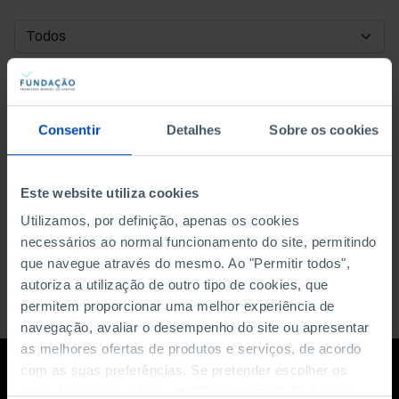
DATA DE INÍCIO
DATA DE FIM
Consentir
Detalhes
Sobre os cookies
ORDENAR POR
Este website utiliza cookies
Utilizamos, por definição, apenas os cookies
necessários ao normal funcionamento do site, permitindo
que navegue através do mesmo. Ao "Permitir todos",
autoriza a utilização de outro tipo de cookies, que
permitem proporcionar uma melhor experiência de
navegação, avaliar o desempenho do site ou apresentar
as melhores ofertas de produtos e serviços, de acordo
com as suas preferências. Se pretender escolher os
tipos de cookies, clique em "Personalizar". Saiba mais