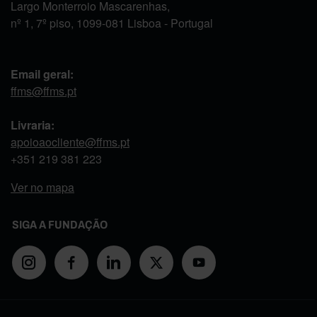
Largo Monterroio Mascarenhas,
nº 1, 7º piso, 1099-081 Lisboa - Portugal
Email geral:
ffms@ffms.pt
Livraria:
apoioaocliente@ffms.pt
+351
219 381 223
Ver no mapa
SIGA A FUNDAÇÃO