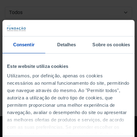
DATA DE INÍCIO
DATA DE FIM
Consentir
Detalhes
Sobre os cookies
ORDENAR POR
Este website utiliza cookies
Utilizamos, por definição, apenas os cookies
necessários ao normal funcionamento do site, permitindo
que navegue através do mesmo. Ao "Permitir todos",
autoriza a utilização de outro tipo de cookies, que
permitem proporcionar uma melhor experiência de
navegação, avaliar o desempenho do site ou apresentar
as melhores ofertas de produtos e serviços, de acordo
com as suas preferências. Se pretender escolher os
tipos de cookies, clique em "Personalizar". Saiba mais