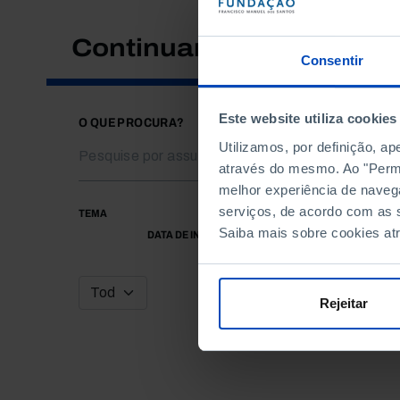
Continuar a pesquisar
Consentir
Este website utiliza cookies
O QUE PROCURA?
Utilizamos, por definição, a
através do mesmo. Ao "Permit
melhor experiência de naveg
serviços, de acordo com as s
TEMA
Saiba mais sobre cookies at
DATA DE INÍCIO
Rejeitar