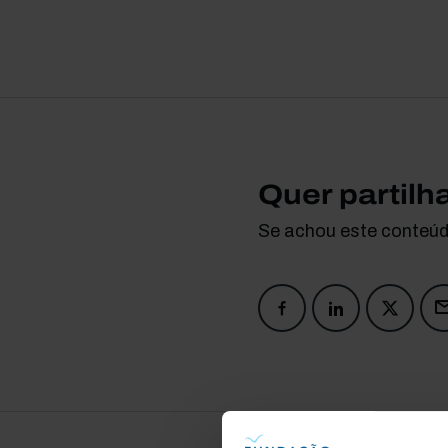
Quer partilh
Se achou este conteúdo