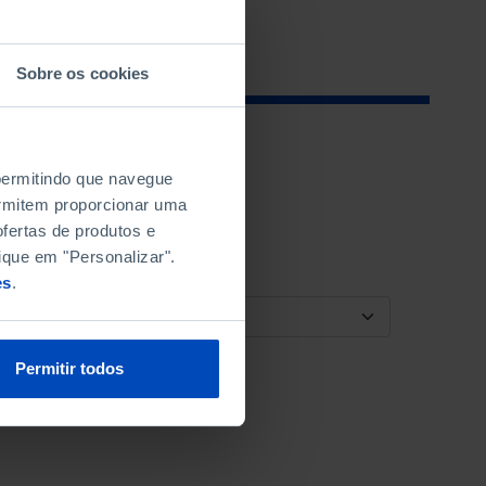
Sobre os cookies
 permitindo que navegue
permitem proporcionar uma
fertas de produtos e
ique em "Personalizar".
es
.
ORDENAR POR
Permitir todos