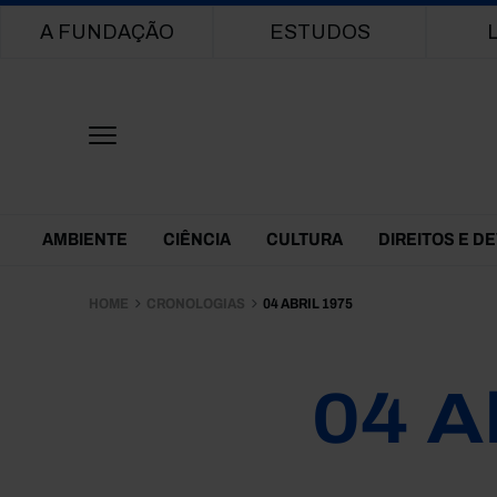
Main navigation
A FUNDAÇÃO
ESTUDOS
Themes Menu
AMBIENTE
CIÊNCIA
CULTURA
DIREITOS E D
HOME
CRONOLOGIAS
04 ABRIL 1975
04 A