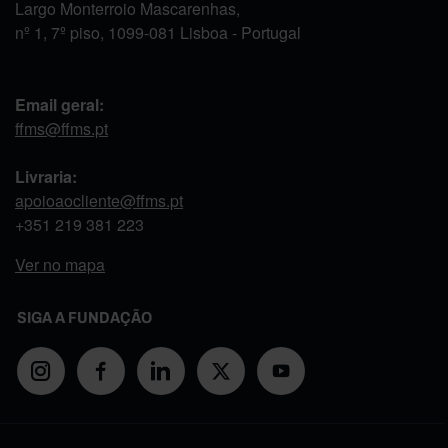
Largo Monterroio Mascarenhas,
nº 1, 7º piso, 1099-081 Lisboa - Portugal
Email geral:
ffms@ffms.pt
Livraria:
apoioaocliente@ffms.pt
+351
219 381 223
Ver no mapa
SIGA A FUNDAÇÃO