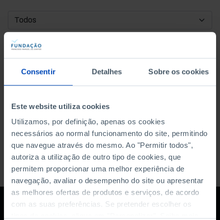
DATA DE INÍCIO
DATA DE FIM
Consentir
Detalhes
Sobre os cookies
ORDENAR POR
Este website utiliza cookies
Utilizamos, por definição, apenas os cookies
necessários ao normal funcionamento do site, permitindo
que navegue através do mesmo. Ao "Permitir todos",
autoriza a utilização de outro tipo de cookies, que
permitem proporcionar uma melhor experiência de
navegação, avaliar o desempenho do site ou apresentar
as melhores ofertas de produtos e serviços, de acordo
com as suas preferências. Se pretender escolher os
tipos de cookies, clique em "Personalizar". Saiba mais