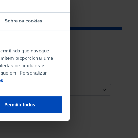
Sobre os cookies
 permitindo que navegue
permitem proporcionar uma
fertas de produtos e
ique em "Personalizar".
es
.
ORDENAR POR
Permitir todos