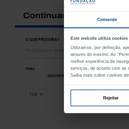
Continuar a pesquisar
Consentir
Este website utiliza cookies
O QUE PROCURA?
Utilizamos, por definição, a
através do mesmo. Ao "Permit
melhor experiência de naveg
serviços, de acordo com as s
TEMA
Saiba mais sobre cookies at
DATA DE INÍCIO
Rejeitar