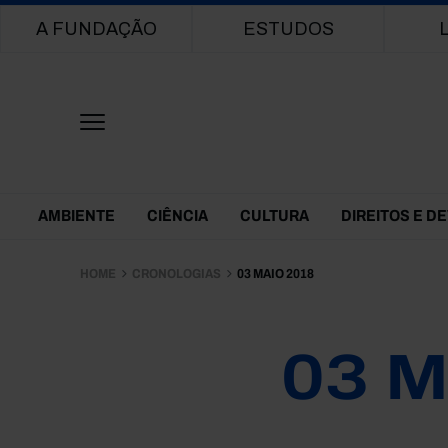
Main navigation
A FUNDAÇÃO
ESTUDOS
Themes Menu
AMBIENTE
CIÊNCIA
CULTURA
DIREITOS E D
HOME
CRONOLOGIAS
03 MAIO 2018
03 M