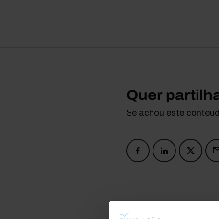
Quer partilh
Se achou este conteúdo