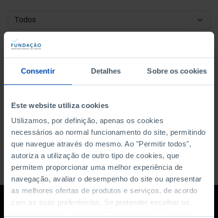
DATA DE INÍCIO
DATA DE FIM
Consentir
Detalhes
Sobre os cookies
ORDENAR POR
Este website utiliza cookies
Utilizamos, por definição, apenas os cookies
necessários ao normal funcionamento do site, permitindo
que navegue através do mesmo. Ao "Permitir todos",
autoriza a utilização de outro tipo de cookies, que
permitem proporcionar uma melhor experiência de
navegação, avaliar o desempenho do site ou apresentar
as melhores ofertas de produtos e serviços, de acordo
com as suas preferências. Se pretender escolher os
tipos de cookies, clique em "Personalizar". Saiba mais