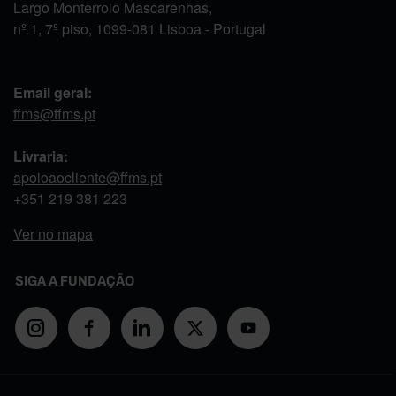
Largo Monterroio Mascarenhas,
nº 1, 7º piso, 1099-081 Lisboa - Portugal
Email geral:
ffms@ffms.pt
Livraria:
apoioaocliente@ffms.pt
+351
219 381 223
Ver no mapa
SIGA A FUNDAÇÃO