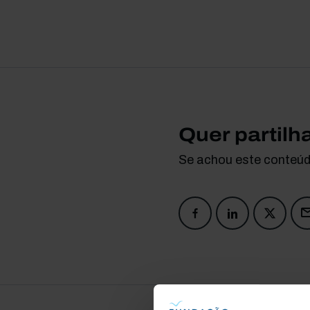
Quer partilh
Se achou este conteúdo