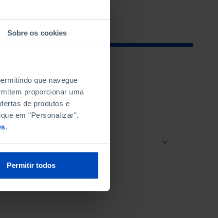
Sobre os cookies
 permitindo que navegue
permitem proporcionar uma
fertas de produtos e
ique em "Personalizar".
es
.
ORDENAR POR
Permitir todos