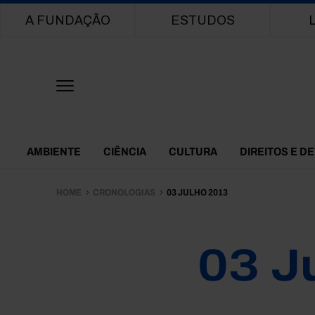
Main navigation
A FUNDAÇÃO
ESTUDOS
Themes Menu
AMBIENTE
CIÊNCIA
CULTURA
DIREITOS E D
HOME
CRONOLOGIAS
03 JULHO 2013
03 J