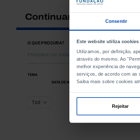
Continuar a pesquisar
Consentir
Este website utiliza cookies
O QUE PROCURA?
Utilizamos, por definição, a
através do mesmo. Ao "Permit
melhor experiência de naveg
serviços, de acordo com as s
TEMA
Saiba mais sobre cookies at
DATA DE INÍCIO
Rejeitar