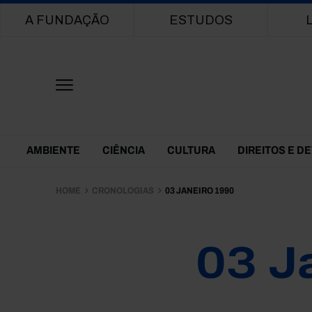
Main navigation
A FUNDAÇÃO
ESTUDOS
Themes Menu
AMBIENTE
CIÊNCIA
CULTURA
DIREITOS E D
HOME
CRONOLOGIAS
03 JANEIRO 1990
03 J