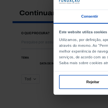
Continuar a pesquisar
Consentir
Este website utiliza cookies
O QUE PROCURA?
Utilizamos, por definição, a
através do mesmo. Ao "Permit
melhor experiência de naveg
serviços, de acordo com as s
TEMA
Saiba mais sobre cookies at
DATA DE INÍCIO
Rejeitar