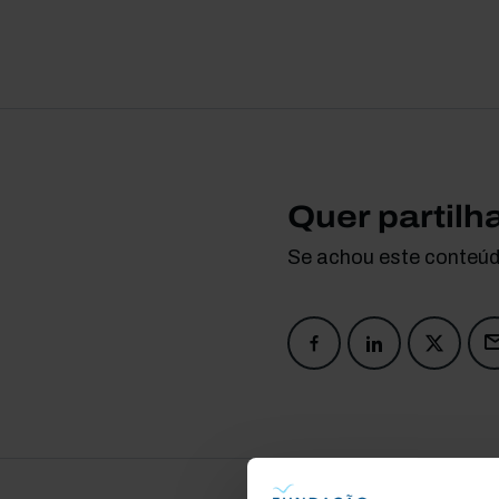
Quer partilh
Se achou este conteúdo