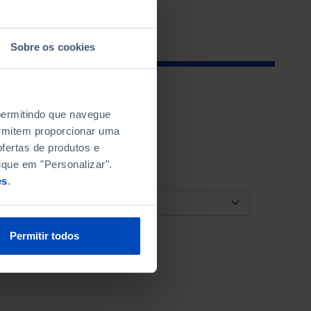
Sobre os cookies
 permitindo que navegue
permitem proporcionar uma
fertas de produtos e
ique em "Personalizar".
es
.
ORDENAR POR
Permitir todos