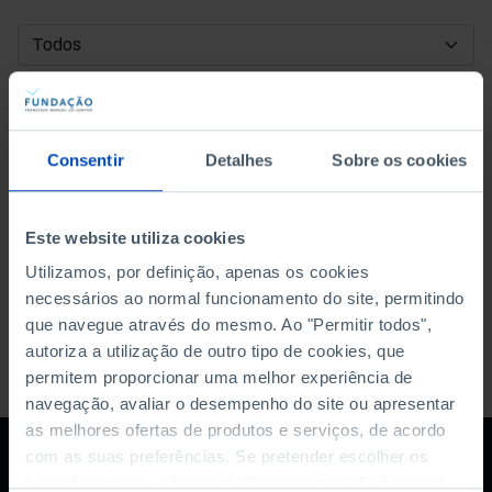
DATA DE INÍCIO
DATA DE FIM
Consentir
Detalhes
Sobre os cookies
ORDENAR POR
Este website utiliza cookies
Utilizamos, por definição, apenas os cookies
necessários ao normal funcionamento do site, permitindo
que navegue através do mesmo. Ao "Permitir todos",
autoriza a utilização de outro tipo de cookies, que
permitem proporcionar uma melhor experiência de
navegação, avaliar o desempenho do site ou apresentar
as melhores ofertas de produtos e serviços, de acordo
com as suas preferências. Se pretender escolher os
tipos de cookies, clique em "Personalizar". Saiba mais