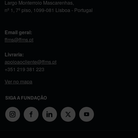
Largo Monterroio Mascarenhas,
nº 1, 7º piso, 1099-081 Lisboa - Portugal
Email geral:
ffms@ffms.pt
Livraria:
apoioaocliente@ffms.pt
+351
219 381 223
Ver no mapa
SIGA A FUNDAÇÃO