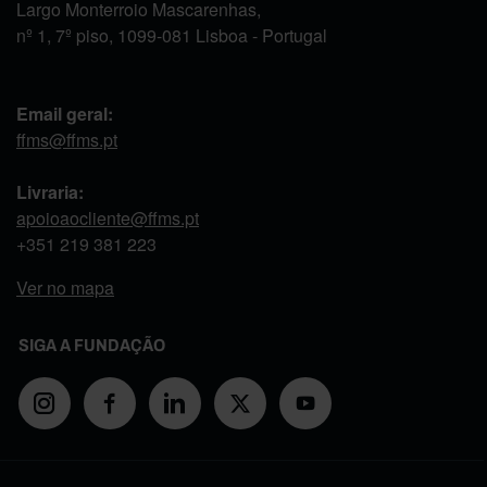
Largo Monterroio Mascarenhas,
nº 1, 7º piso, 1099-081 Lisboa - Portugal
Email geral:
ffms@ffms.pt
Livraria:
apoioaocliente@ffms.pt
+351
219 381 223
Ver no mapa
SIGA A FUNDAÇÃO