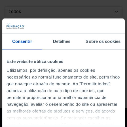
DATA DE INÍCIO
DATA DE FIM
Consentir
Detalhes
Sobre os cookies
ORDENAR POR
Este website utiliza cookies
Utilizamos, por definição, apenas os cookies
necessários ao normal funcionamento do site, permitindo
que navegue através do mesmo. Ao "Permitir todos",
autoriza a utilização de outro tipo de cookies, que
permitem proporcionar uma melhor experiência de
navegação, avaliar o desempenho do site ou apresentar
as melhores ofertas de produtos e serviços, de acordo
com as suas preferências. Se pretender escolher os
tipos de cookies, clique em "Personalizar". Saiba mais