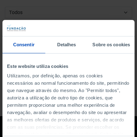
DATA DE INÍCIO
DATA DE FIM
Consentir
Detalhes
Sobre os cookies
ORDENAR POR
Este website utiliza cookies
Utilizamos, por definição, apenas os cookies
necessários ao normal funcionamento do site, permitindo
que navegue através do mesmo. Ao "Permitir todos",
autoriza a utilização de outro tipo de cookies, que
permitem proporcionar uma melhor experiência de
navegação, avaliar o desempenho do site ou apresentar
as melhores ofertas de produtos e serviços, de acordo
com as suas preferências. Se pretender escolher os
tipos de cookies, clique em "Personalizar". Saiba mais